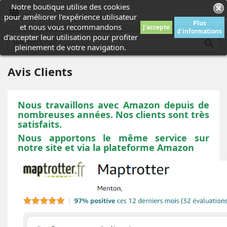
Notre boutique utilise des cookies

pour améliorer l'expérience utilisateur
Plus
et nous vous recommandons
J'accepte
d'informations
d'accepter leur utilisation pour profiter

pleinement de votre navigation.
Avis Clients
Nous travaillons avec Amazon depuis de
nombreuses années. Nos clients sont très
satisfaits.
Nous apportons le même service sur
notre site et via la plateforme Amazon