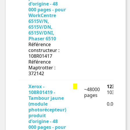
d'origine - 48
000 pages - pour
WorkCentre
6515V/N,
6515V/DN,
6515V/DNI,
Phaser 6510
Référence
constructeur :
108R01417
Référence
Maptrotter :
372142
Xerox -
123.85 € T
~48000
108R01419 -
103.21 € H
pages
Tambour jaune
(module
0.00215€ 
photorécepteur)
produit
d'origine - 48
000 pages - pour