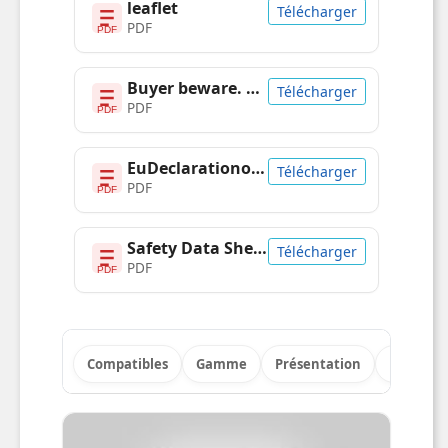
Caractéristiques
Type
Original
Couleurs
Jaune
d'impression
Compatibilité de
Xerox
marque
Compatibilité
Phaser 6510
WorkCentre 6515
Quantité
1 pièce(s)
Rendement par
4300 pages
page de toner de
couleur
Type de
Rendement extra
cartouche
(super) élevé
d'encre