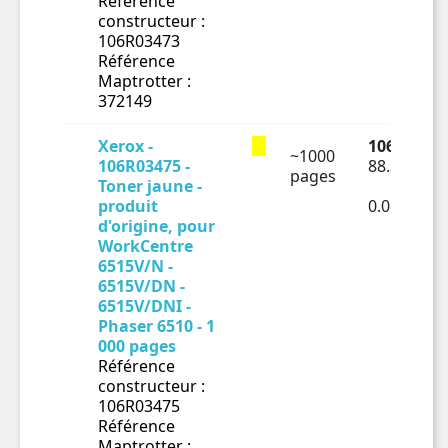
Référence
constructeur :
106R03473
Référence
Maptrotter :
372149
Xerox -
106.06 € T
~1000
106R03475 -
88.38 € HT
pages
Toner jaune -
produit
0.08838€ 
d'origine, pour
WorkCentre
6515V/N -
6515V/DN -
6515V/DNI -
Phaser 6510 - 1
000 pages
Référence
constructeur :
106R03475
Référence
Maptrotter :