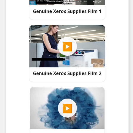
Compatibles
Gamme
Présentation
Points fo
Fiche PDF
Télécharger
PDF
PDF
leaflet
Télécharger
PDF
PDF
Buyer beware. Clone cartridges are not what they appear to be
Télécharger
PDF
PDF
EuDeclarationofConfirmityLink FR 1
Télécharger
PDF
PDF
Safety Data Sheet
Télécharger
PDF
PDF