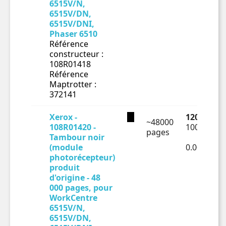
6515V/N,
6515V/DN,
6515V/DNI,
Phaser 6510
Référence
constructeur :
108R01418
Référence
Maptrotter :
372141
Xerox -
120.1 € TT
~48000
108R01420 -
100.08 € H
pages
Tambour noir
(module
0.00209€ 
photorécepteur)
produit
d'origine - 48
000 pages, pour
WorkCentre
6515V/N,
6515V/DN,