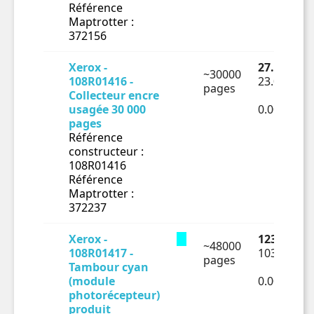
Référence
Maptrotter :
372156
Xerox -
27.7 € TTC
~30000
108R01416 -
23.08 € HT
pages
Collecteur encre
usagée 30 000
0.00077€ 
pages
Référence
constructeur :
108R01416
Référence
Maptrotter :
372237
Xerox -
123.85 € T
~48000
108R01417 -
103.21 € H
pages
Tambour cyan
(module
0.00215€ 
photorécepteur)
produit