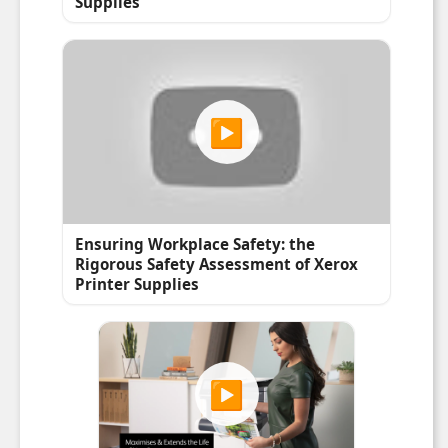
carton/paquet
Autres caractéristiques
Technologie
Impression laser
d'impression
Données logistiques
Numéro de
EAR99
classification de
contrôle à
l’exportation
(ECCN)
Code du
84439990
système
harmonisé