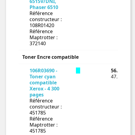
6515V/DNI,
Phaser 6510
Référence
constructeur :
108R01420
Référence
Maptrotter :
372140
Toner Encre compatible
106R03690 -
56.62 € TT
Toner cyan
47.18 € HT
compatible
Xerox - 4 300
pages
Référence
constructeur :
451785
Référence
Maptrotter :
451785