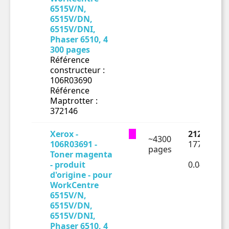
6515V/N,
6515V/DN,
6515V/DNI,
Phaser 6510, 4
300 pages
Référence
constructeur :
106R03690
Référence
Maptrotter :
372146
Xerox -
212.83 € T
~4300
106R03691 -
177.36 € H
pages
Toner magenta
- produit
0.04125€ 
d'origine - pour
WorkCentre
6515V/N,
6515V/DN,
6515V/DNI,
Phaser 6510, 4