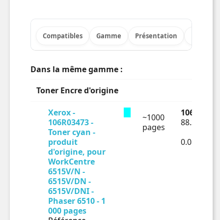
Compatibles
Gamme
Présentation
Points fo
Dans la même gamme :
Toner Encre d'origine
Xerox -
106.06 € T
~1000
106R03473 -
88.38 € HT
pages
Toner cyan -
produit
0.08838€ 
d'origine, pour
WorkCentre
6515V/N -
6515V/DN -
6515V/DNI -
Phaser 6510 - 1
000 pages