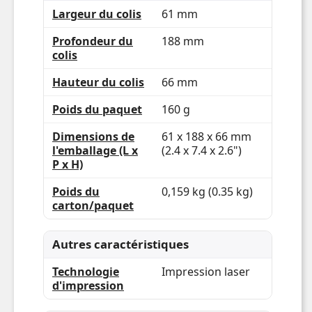
Pensée revitalisée
Avec des consommables remanufacturés
fabriquées à partir de plus de 90% de
matériaux recyclés, nous permettons
ensemble une économie circulaire.