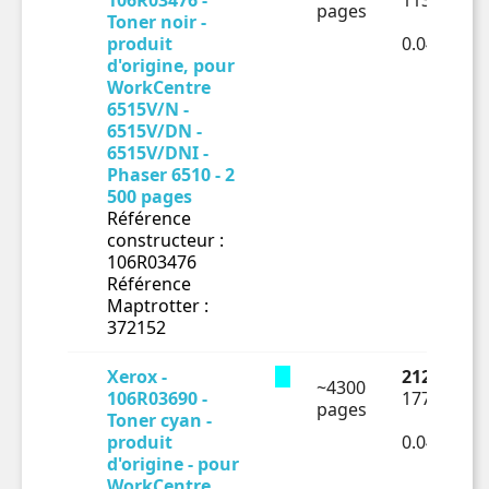
106R03476 -
113.84 € H
pages
Toner noir -
produit
0.04554€ 
d'origine, pour
WorkCentre
6515V/N -
6515V/DN -
6515V/DNI -
Phaser 6510 - 2
500 pages
Référence
constructeur :
106R03476
Référence
Maptrotter :
372152
Xerox -
212.83 € T
~4300
106R03690 -
177.36 € H
pages
Toner cyan -
produit
0.04125€ 
d'origine - pour
WorkCentre