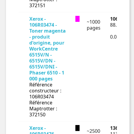
372151
Xerox -
106.06 € T
~1000
106R03474 -
88.38 € HT
pages
Toner magenta
- produit
0.08838€ 
d'origine, pour
WorkCentre
6515V/N -
6515V/DN -
6515V/DNI -
Phaser 6510 - 1
000 pages
Référence
constructeur :
106R03474
Référence
Maptrotter :
372150
Xerox -
136.61 € T
~2500