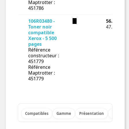
Maptrotter :
451786
106R03480 -
56.62 € TT
Toner noir
47.18 € HT
compatible
Xerox - 5 500
pages
Référence
constructeur :
451779
Référence
Maptrotter :
451779
Compatibles
Gamme
Présentation
Points fo