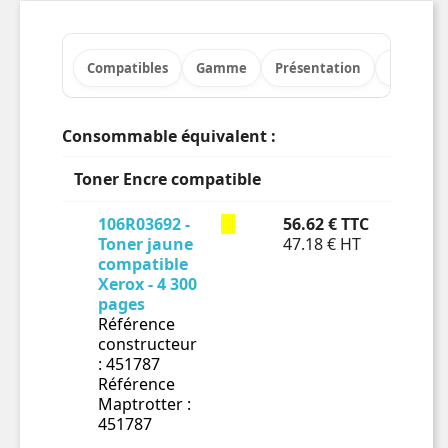
Compatibles
Gamme
Présentation
Points fo
Consommable équivalent :
Toner Encre compatible
106R03692 -
56.62 € TTC
En 
Toner jaune
47.18 € HT
compatible

Xerox - 4 300
pages
Référence
constructeur
: 451787
Référence
Maptrotter :
451787