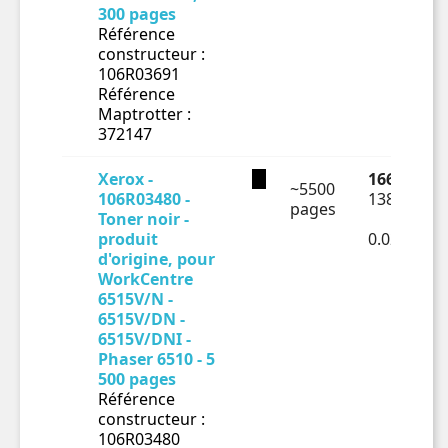
300 pages
Référence
constructeur :
106R03691
Référence
Maptrotter :
372147
Xerox -
166.18 € T
~5500
106R03480 -
138.48 € H
pages
Toner noir -
produit
0.02518€ 
d'origine, pour
WorkCentre
6515V/N -
6515V/DN -
6515V/DNI -
Phaser 6510 - 5
500 pages
Référence
constructeur :
106R03480