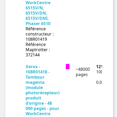
WorkCentre
6515V/N,
6515V/DN,
6515V/DNI,
Phaser 6510
Référence
constructeur :
108R01419
Référence
Maptrotter :
372144
Xerox -
121.16 € T
~48000
108R01418 -
100.97 € H
pages
Tambour
magenta
0.0021€ H
(module
photorécepteur)
produit
d'origine - 48
000 pages - pour
WorkCentre