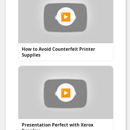
Couleur du
Noir
produit
Pays d'origine
Viêt Nam
Informations sur l'emballage
Largeur du colis
61 mm
Profondeur du
188 mm
colis
Hauteur du colis
66 mm
Poids du paquet
160 g
Dimensions de
61 x 188 x 66 mm
l'emballage (L x
(2.4 x 7.4 x 2.6")
P x H)
Poids du
0,159 kg (0.35 kg)