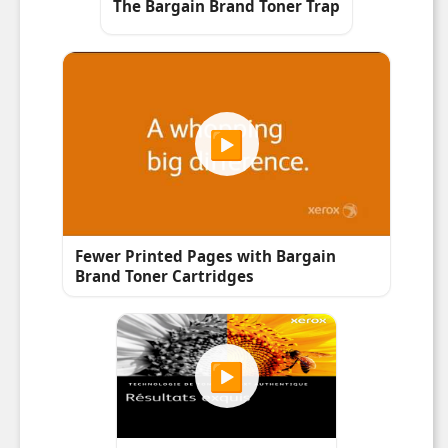
Compatibles
Gamme
Présentation
Points fo
▶
How to Avoid Counterfeit Printer
Supplies