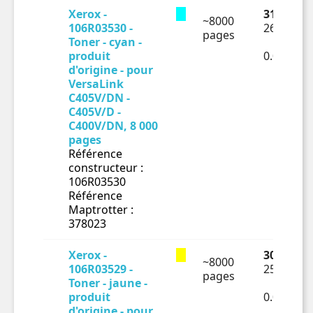
Xerox -
317.68 €
~8000
106R03530 -
264.73 €
pages
Toner - cyan -
produit
0.03309€
d'origine - pour
VersaLink
C405V/DN -
C405V/D -
C400V/DN, 8 000
pages
Référence
constructeur :
106R03530
Référence
Maptrotter :
378023
Xerox -
303.48 €
~8000
106R03529 -
252.9 € H
pages
Toner - jaune -
produit
0.03161€
d'origine - pour