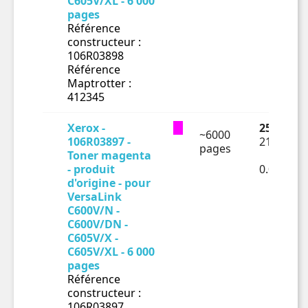
C605V/XL - 6 000
pages
Référence
constructeur :
106R03898
Référence
Maptrotter :
412345
Xerox -
253.58 €
~6000
106R03897 -
211.32 €
pages
Toner magenta
- produit
0.03522€
d'origine - pour
VersaLink
C600V/N -
C600V/DN -
C605V/X -
C605V/XL - 6 000
pages
Référence
constructeur :
106R03897