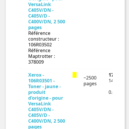
VersaLink
C405V/DN -
C405V/D -
C400V/DN, 2 500
pages
Référence
constructeur :
106R03502
Référence
Maptrotter :
378009
Xerox -
173.57 €
~2500
106R03501 -
144.64 €
pages
Toner - jaune -
produit
0.05786€
d'origine - pour
VersaLink
C405V/DN -
C405V/D -
C400V/DN, 2 500
pages