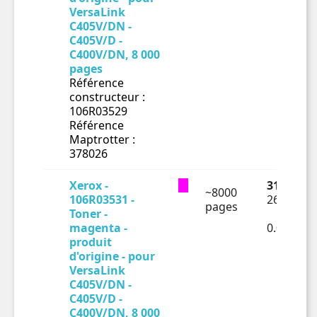
VersaLink
C405V/DN -
C405V/D -
C400V/DN, 8 000
pages
Référence
constructeur :
106R03529
Référence
Maptrotter :
378026
Xerox -
314.58 €
~8000
106R03531 -
262.15 €
pages
Toner -
magenta -
0.03277€
produit
d'origine - pour
VersaLink
C405V/DN -
C405V/D -
C400V/DN, 8 000