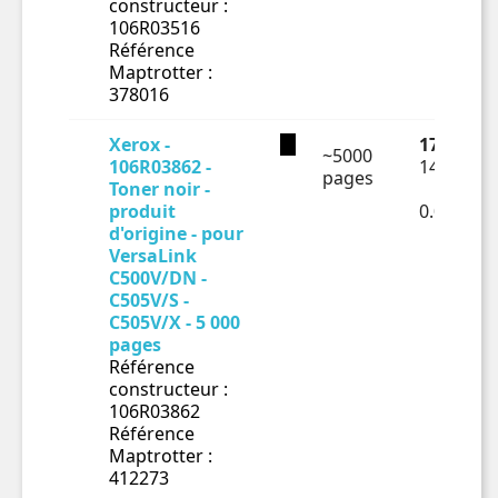
constructeur :
106R03516
Référence
Maptrotter :
378016
Xerox -
177.94 €
~5000
106R03862 -
148.28 €
pages
Toner noir -
produit
0.02966€
d'origine - pour
VersaLink
C500V/DN -
C505V/S -
C505V/X - 5 000
pages
Référence
constructeur :
106R03862
Référence
Maptrotter :
412273