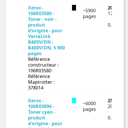
Xerox -
208.75 €
~5900
106R03580 -
173.96 €
pages
Toner - noir -
produit
0.02948€
d'origine - pour
VersaLink
B405V/DN -
B400V/DN, 5 900
pages
Référence
constructeur :
106R03580
Référence
Maptrotter :
378014
Xerox -
250.2 € T
~6000
106R03896 -
208.5 € H
pages
Toner cyan -
produit
0.03475€
d'origine - pour