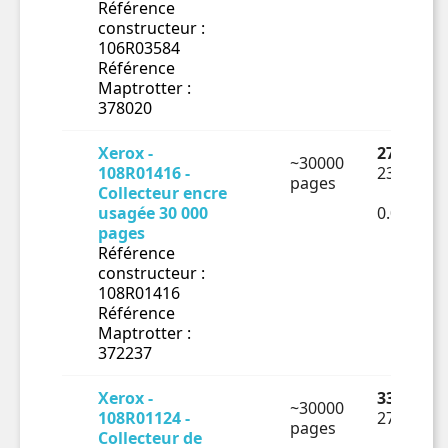
Référence
constructeur :
106R03584
Référence
Maptrotter :
378020
Xerox -
27.7 € TT
~30000
108R01416 -
23.08 € H
pages
Collecteur encre
usagée 30 000
0.00077€
pages
Référence
constructeur :
108R01416
Référence
Maptrotter :
372237
Xerox -
33.01 € T
~30000
108R01124 -
27.51 € H
pages
Collecteur de