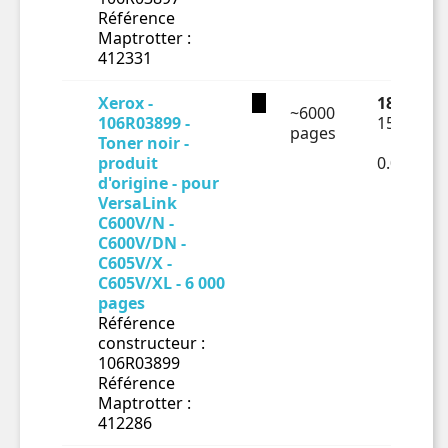
Référence
Maptrotter :
412331
Xerox -
181.51 €
~6000
106R03899 -
151.26 €
pages
Toner noir -
produit
0.02521€
d'origine - pour
VersaLink
C600V/N -
C600V/DN -
C605V/X -
C605V/XL - 6 000
pages
Référence
constructeur :
106R03899
Référence
Maptrotter :
412286