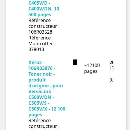
C405V/D -
C400V/DN, 10
500 pages
Référence
constructeur :
106R03528
Référence
Maptrotter :
378013
Xerox -
209.54 €
~12100
106R03876 -
174.62 €
pages
Toner noir -
produit
0.01443€
d'origine - pour
VersaLink
C500V/DN -
C505V/S -
C505V/X - 12 100
pages
Référence
constructeur :