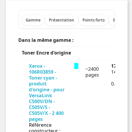
Gamme
Présentation
Points forts
Spécificat
Dans la même gamme :
Toner Encre d'origine
Xerox -
171.71 €
~2400
106R03859 -
143.09 €
pages
Toner cyan -
produit
0.05962€
d'origine - pour
VersaLink
C500V/DN -
C505V/S -
C505V/X - 2 400
pages
Référence
constructeur :