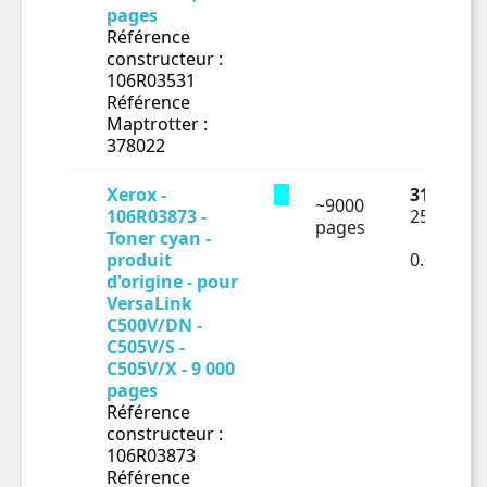
pages
Référence
constructeur :
106R03531
Référence
Maptrotter :
378022
Xerox -
311.76 €
~9000
106R03873 -
259.8 € H
pages
Toner cyan -
produit
0.02887€
d'origine - pour
VersaLink
C500V/DN -
C505V/S -
C505V/X - 9 000
pages
Référence
constructeur :
106R03873
Référence