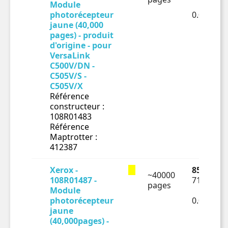
Module
photorécepteur
0.00176€
jaune (40,000
pages) - produit
d'origine - pour
VersaLink
C500V/DN -
C505V/S -
C505V/X
Référence
constructeur :
108R01483
Référence
Maptrotter :
412387
Xerox -
85.56 € T
~40000
108R01487 -
71.3 € HT
pages
Module
photorécepteur
0.00178€
jaune
(40,000pages) -