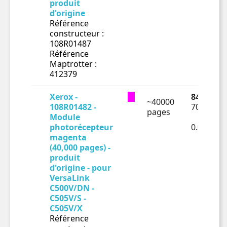
produit
d'origine
Référence
constructeur :
108R01487
Référence
Maptrotter :
412379
Xerox -
84.35 € T
~40000
108R01482 -
70.29 € H
pages
Module
photorécepteur
0.00176€
magenta
(40,000 pages) -
produit
d'origine - pour
VersaLink
C500V/DN -
C505V/S -
C505V/X
Référence