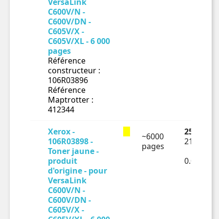
VersaLink
C600V/N -
C600V/DN -
C605V/X -
C605V/XL - 6 000
pages
Référence
constructeur :
106R03896
Référence
Maptrotter :
412344
Xerox -
253.58 €
~6000
106R03898 -
211.32 €
pages
Toner jaune -
produit
0.03522€
d'origine - pour
VersaLink
C600V/N -
C600V/DN -
C605V/X -