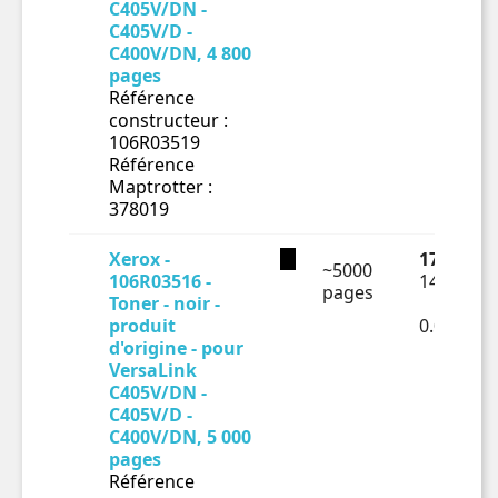
C405V/DN -
C405V/D -
C400V/DN, 4 800
pages
Référence
constructeur :
106R03519
Référence
Maptrotter :
378019
Xerox -
178.13 €
~5000
106R03516 -
148.44 €
pages
Toner - noir -
produit
0.02969€
d'origine - pour
VersaLink
C405V/DN -
C405V/D -
C400V/DN, 5 000
pages
Référence