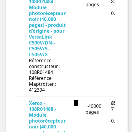
108R01484 -
87.63 € H
pages
Module
photorécepteur
0.00219€
noir (40,000
pages) - produit
d'origine - pour
VersaLink
C500V/DN -
C505V/S -
C505V/X
Référence
constructeur :
108R01484
Référence
Maptrotter :
412394
Xerox -
85.31 € T
~40000
108R01488 -
71.09 € H
pages
Module
photorécepteur
0.00178€
noir (40,000