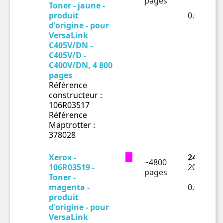
pages
Toner - jaune -
produit
0.04424€
d'origine - pour
VersaLink
C405V/DN -
C405V/D -
C400V/DN, 4 800
pages
Référence
constructeur :
106R03517
Référence
Maptrotter :
378028
Xerox -
249.35 €
~4800
106R03519 -
207.79 €
pages
Toner -
magenta -
0.04329€
produit
d'origine - pour
VersaLink