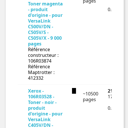
pages
Toner magenta
- produit
0.02898€
d'origine - pour
VersaLink
C500V/DN -
C505V/S -
C505V/X - 9 000
pages
Référence
constructeur :
106R03874
Référence
Maptrotter :
412332
Xerox -
211.72 €
~10500
106R03528 -
176.43 €
pages
Toner - noir -
produit
0.0168€ 
d'origine - pour
VersaLink
C405V/DN -