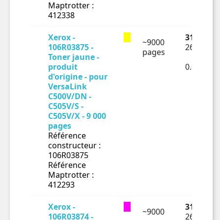
Maptrotter :
412338
Xerox -
312.71 €
~9000
106R03875 -
260.59 €
pages
Toner jaune -
produit
0.02895€
d'origine - pour
VersaLink
C500V/DN -
C505V/S -
C505V/X - 9 000
pages
Référence
constructeur :
106R03875
Référence
Maptrotter :
412293
Xerox -
312.98 €
~9000
106R03874 -
260.82 €