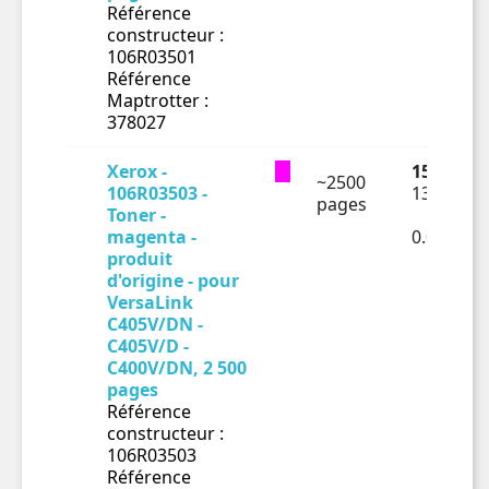
Référence
constructeur :
106R03501
Référence
Maptrotter :
378027
Xerox -
159.28 €
~2500
106R03503 -
132.73 €
pages
Toner -
magenta -
0.05309€
produit
d'origine - pour
VersaLink
C405V/DN -
C405V/D -
C400V/DN, 2 500
pages
Référence
constructeur :
106R03503
Référence