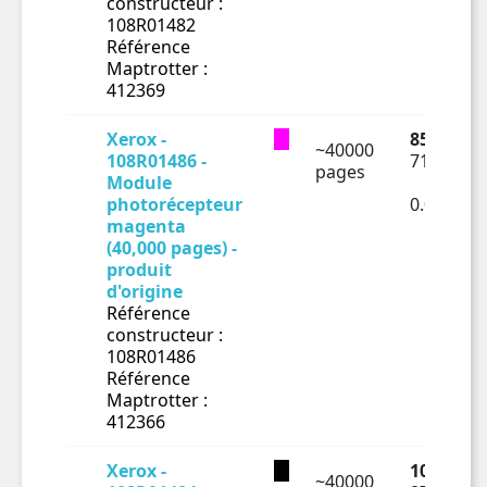
constructeur :
108R01482
Référence
Maptrotter :
412369
Xerox -
85.31 € T
~40000
108R01486 -
71.09 € H
pages
Module
photorécepteur
0.00178€
magenta
(40,000 pages) -
produit
d'origine
Référence
constructeur :
108R01486
Référence
Maptrotter :
412366
Xerox -
105.16 €
~40000