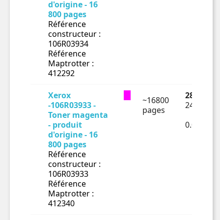
d'origine - 16
800 pages
Référence
constructeur :
106R03934
Référence
Maptrotter :
412292
Xerox
288.41 €
~16800
-106R03933 -
240.34 €
pages
Toner magenta
- produit
0.01431€
d'origine - 16
800 pages
Référence
constructeur :
106R03933
Référence
Maptrotter :
412340