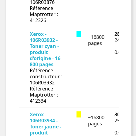
106R03876
Référence
Maptrotter :
412326
Xerox -
288.41 €
~16800
106R03932 -
240.34 €
pages
Toner cyan -
produit
0.01431€
d'origine - 16
800 pages
Référence
constructeur :
106R03932
Référence
Maptrotter :
412334
Xerox -
308.58 €
~16800
106R03934 -
257.15 €
pages
Toner jaune -
produit
0.01531€