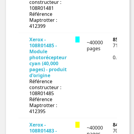
constructeur :
108R01481
Référence
Maptrotter :
412399
Xerox -
85.31 € T
~40000
108R01485 -
71.09 € H
pages
Module
photorécepteur
0.00178€
cyan (40,000
pages) - produit
d'origine
Référence
constructeur :
108R01485
Référence
Maptrotter :
412395
Xerox -
84.35 € T
~40000
108R01483 -
70.29 € H
pages