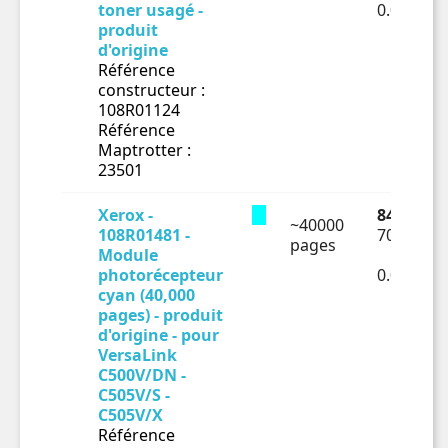
toner usagé -
0.00092€
produit
d'origine
Référence
constructeur :
108R01124
Référence
Maptrotter :
23501
Xerox -
84.4 € TT
~40000
108R01481 -
70.33 € H
pages
Module
photorécepteur
0.00176€
cyan (40,000
pages) - produit
d'origine - pour
VersaLink
C500V/DN -
C505V/S -
C505V/X
Référence