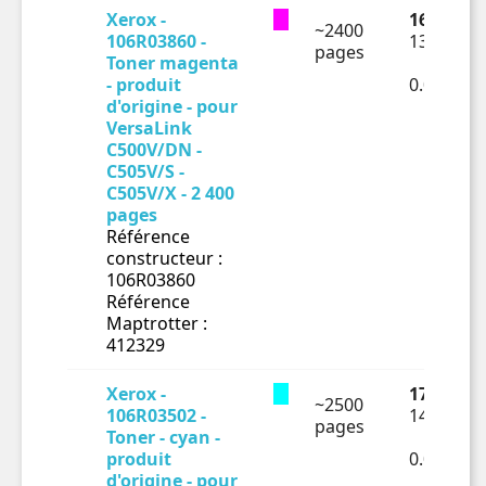
Xerox -
163.78 €
~2400
106R03860 -
136.48 €
pages
Toner magenta
- produit
0.05687€
d'origine - pour
VersaLink
C500V/DN -
C505V/S -
C505V/X - 2 400
pages
Référence
constructeur :
106R03860
Référence
Maptrotter :
412329
Xerox -
170.32 €
~2500
106R03502 -
141.93 €
pages
Toner - cyan -
produit
0.05677€
d'origine - pour