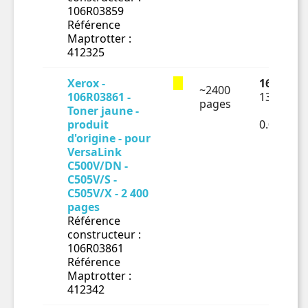
106R03859
Référence
Maptrotter :
412325
Xerox -
163.6 € T
~2400
106R03861 -
136.33 €
pages
Toner jaune -
produit
0.0568€ 
d'origine - pour
VersaLink
C500V/DN -
C505V/S -
C505V/X - 2 400
pages
Référence
constructeur :
106R03861
Référence
Maptrotter :
412342