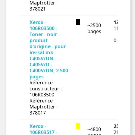
Maptrotter :
378021
Xerox -
135.79 €
~2500
106R03500 -
113.16 €
pages
Toner - noir -
produit
0.04526€
d'origine - pour
VersaLink
C405V/DN -
C405V/D -
C400V/DN, 2 500
pages
Référence
constructeur :
106R03500
Référence
Maptrotter :
378017
Xerox -
254.84 €
~4800
106R03517 -
212.37 €