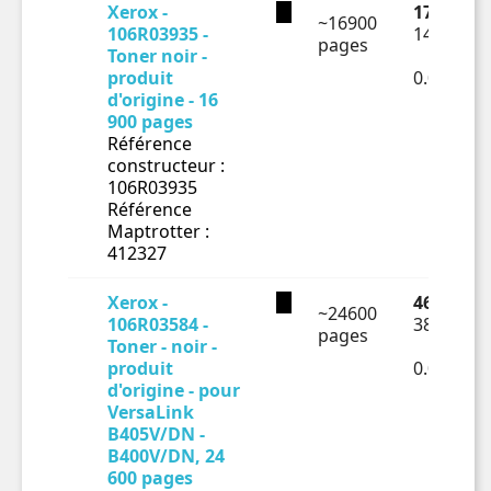
Xerox -
178.18 €
~16900
106R03935 -
148.48 €
pages
Toner noir -
produit
0.00879€
d'origine - 16
900 pages
Référence
constructeur :
106R03935
Référence
Maptrotter :
412327
Xerox -
466 € TT
~24600
106R03584 -
388.33 €
pages
Toner - noir -
produit
0.01579€
d'origine - pour
VersaLink
B405V/DN -
B400V/DN, 24
600 pages