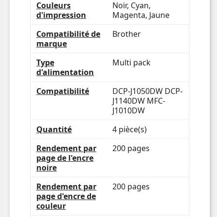
Couleurs
Noir, Cyan,
d'impression
Magenta, Jaune
Compatibilité de
Brother
marque
Type
Multi pack
d'alimentation
Compatibilité
DCP-J1050DW DCP-
J1140DW MFC-
J1010DW
Quantité
4 pièce(s)
Rendement par
200 pages
page de l'encre
noire
Rendement par
200 pages
page d'encre de
couleur