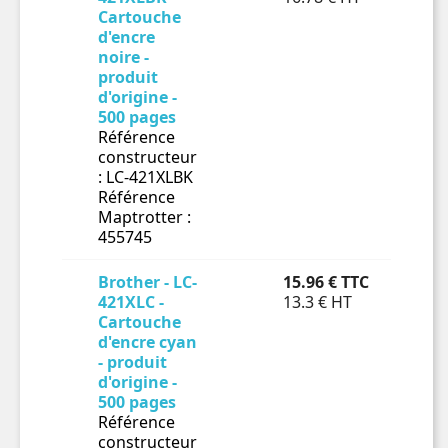
Cartouche

d'encre
noire -
produit
d'origine -
500 pages
Référence
constructeur
: LC-421XLBK
Référence
Maptrotter :
455745
Brother - LC-
15.96 € TTC
En 
421XLC -
13.3 € HT
Cartouche

d'encre cyan
- produit
d'origine -
500 pages
Référence
constructeur