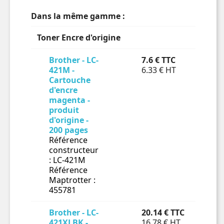
Dans la même gamme :
Toner Encre d'origine
Brother - LC-
7.6 € TTC
En 
421M -
6.33 € HT
Cartouche

d'encre
magenta -
produit
d'origine -
200 pages
Référence
constructeur
: LC-421M
Référence
Maptrotter :
455781
Brother - LC-
20.14 € TTC
En 
421XLBK -
16.78 € HT