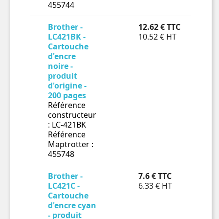
455744
Brother -
12.62 € TTC
En 
LC421BK -
10.52 € HT
Cartouche

d'encre
noire -
produit
d'origine -
200 pages
Référence
constructeur
: LC-421BK
Référence
Maptrotter :
455748
Brother -
7.6 € TTC
En 
LC421C -
6.33 € HT
Cartouche

d'encre cyan
- produit