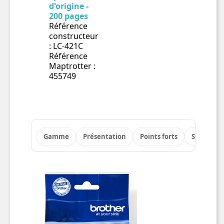
d'origine -
200 pages
Référence
constructeur
: LC-421C
Référence
Maptrotter :
455749
Gamme
Présentation
Points forts
Spécificat