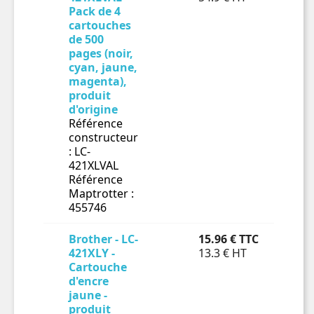
Pack de 4

cartouches
de 500
pages (noir,
cyan, jaune,
magenta),
produit
d'origine
Référence
constructeur
: LC-
421XLVAL
Référence
Maptrotter :
455746
Brother - LC-
15.96 € TTC
En 
421XLY -
13.3 € HT
Cartouche

d'encre
jaune -
produit