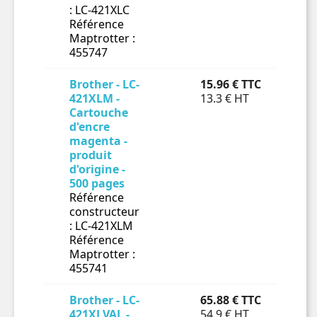
: LC-421XLC
Référence
Maptrotter :
455747
Brother - LC-
15.96 € TTC
En 
421XLM -
13.3 € HT
Cartouche

d'encre
magenta -
produit
d'origine -
500 pages
Référence
constructeur
: LC-421XLM
Référence
Maptrotter :
455741
Brother - LC-
65.88 € TTC
En 
421XLVAL -
54.9 € HT