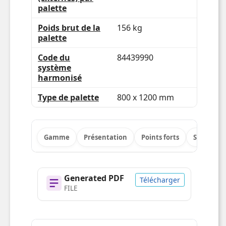
palette
Poids brut de la
156 kg
palette
Code du
84439990
système
harmonisé
Type de palette
800 x 1200 mm
Gamme
Présentation
Points forts
Spécificat
Generated PDF
Télécharger
FILE