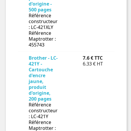
d'origine -
500 pages
Référence
constructeur
: LC-421XLY
Référence
Maptrotter :
455743
Brother - LC-
7.6 € TTC
En 
421Y -
6.33 € HT
Cartouche

d'encre
jaune,
produit
d'origine,
200 pages
Référence
constructeur
: LC-421Y
Référence
Maptrotter :