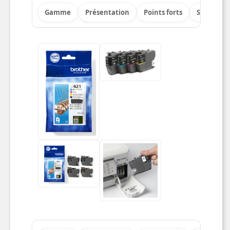
Gamme
Présentation
Points forts
Spécificat