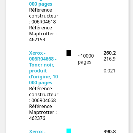
000 pages
Référence
constructeur
: 006R04618
Référence
Maptrotter :
462153
Xerox -
260.29 € TTC
~10000
006R04668 -
216.91 € HT
pages
Toner noir,
produit
0.02169€ HT
d'origine, 10
000 pages
Référence
constructeur
: 006R04668
Référence
Maptrotter :
462376
Xerox -
390.82 € TTC