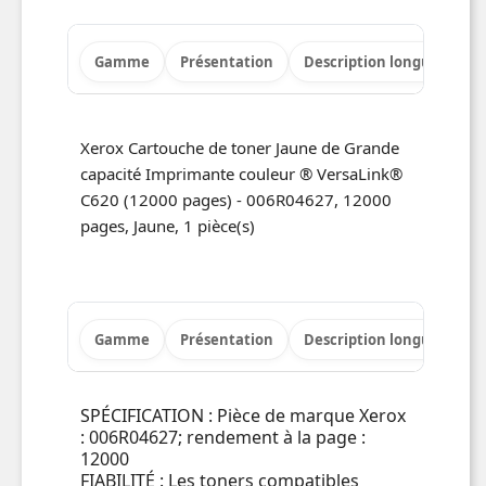
Gamme
Présentation
Description longue
Po
Xerox Cartouche de toner Jaune de Grande
capacité Imprimante couleur ® VersaLink®
C620 (12000 pages) - 006R04627, 12000
pages, Jaune, 1 pièce(s)
Gamme
Présentation
Description longue
Po
SPÉCIFICATION : Pièce de marque Xerox
: 006R04627; rendement à la page :
12000
FIABILITÉ : Les toners compatibles