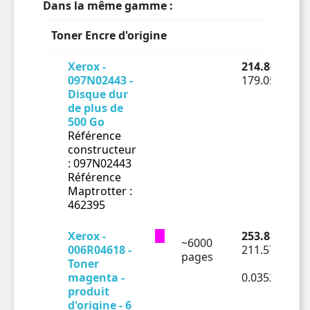
Dans la même gamme :
Toner Encre d'origine
Xerox -
214.86 € TTC
097N02443 -
179.05 € HT
Disque dur
de plus de
500 Go
Référence
constructeur
: 097N02443
Référence
Maptrotter :
462395
Xerox -
253.88 € TTC
~6000
006R04618 -
211.57 € HT
pages
Toner
magenta -
0.03526€ HT
produit
d'origine - 6