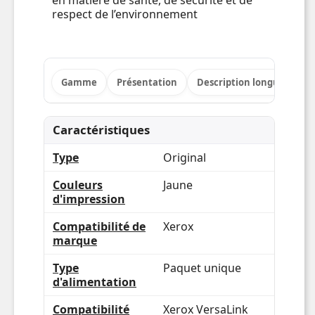
respect de l’environnement
Gamme
Présentation
Description longue
Po
Caractéristiques
Type
Original
Couleurs
Jaune
d'impression
Compatibilité de
Xerox
marque
Type
Paquet unique
d'alimentation
Compatibilité
Xerox VersaLink