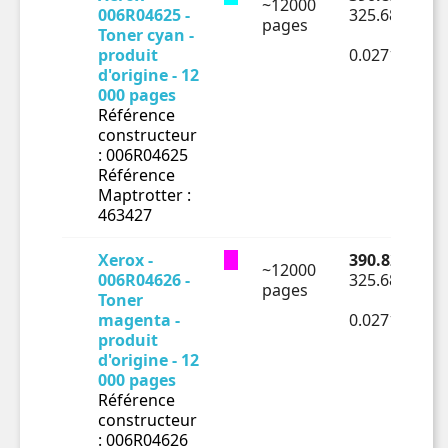
~12000
006R04625 -
325.68 € HT
pages
Toner cyan -
produit
0.02714€ HT
d'origine - 12
000 pages
Référence
constructeur
: 006R04625
Référence
Maptrotter :
463427
Xerox -
390.82 € TTC
~12000
006R04626 -
325.68 € HT
pages
Toner
magenta -
0.02714€ HT
produit
d'origine - 12
000 pages
Référence
constructeur
: 006R04626