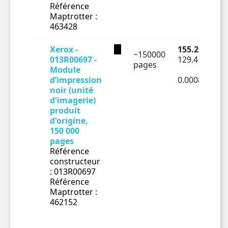
Référence
Maptrotter :
463428
Xerox -
155.28 € TTC
~150000
013R00697 -
129.4 € HT
pages
Module
d’impression
0.00086€ HT
noir (unité
d'imagerie)
produit
d'origine,
150 000
pages
Référence
constructeur
: 013R00697
Référence
Maptrotter :
462152