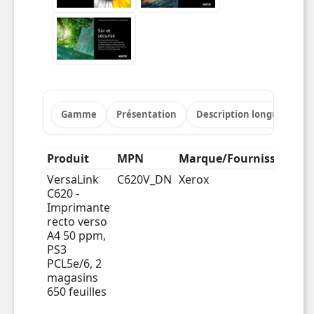
Gamme
Présentation
Description longue
Po
Produit
MPN
Marque/Fournisseur
VersaLink
C620V_DN
Xerox
C620 -
Imprimante
recto verso
A4 50 ppm,
PS3
PCL5e/6, 2
magasins
650 feuilles