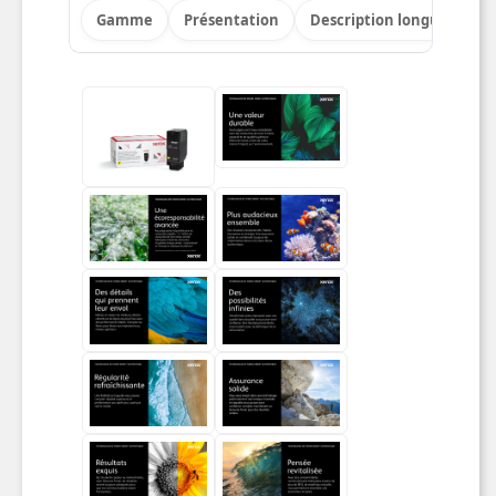
Gamme
Présentation
Description longue
Po