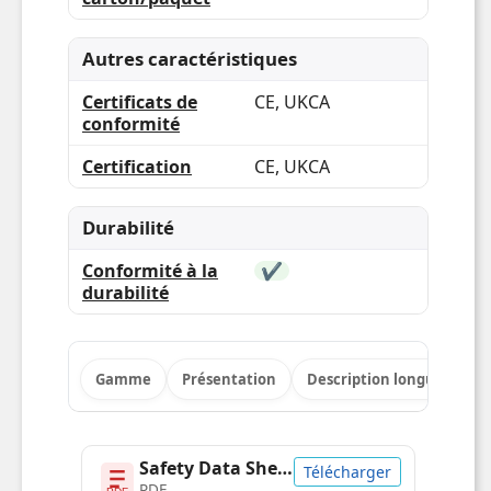
Autres caractéristiques
Certificats de
CE, UKCA
conformité
Certification
CE, UKCA
Durabilité
Conformité à la
✔
durabilité
Gamme
Présentation
Description longue
Po
Safety Data Sheet
Télécharger
PDF