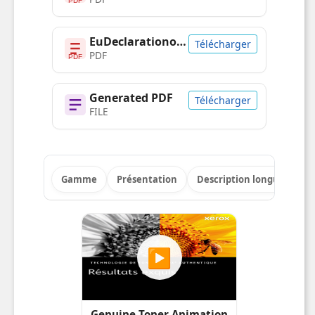
PDF
EuDeclarationofConfirmityLink FR 1
Télécharger
PDF
PDF
Generated PDF
Télécharger
FILE
Gamme
Présentation
Description longue
Po
▶
Genuine Toner Animation