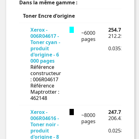
Dans la même gamme :
Toner Encre d'origine
Xerox -
254.7 € TTC
~6000
006R04617 -
212.25 € HT
pages
Toner cyan -
produit
0.03538€ HT
d'origine - 6
000 pages
Référence
constructeur
: 006R04617
Référence
Maptrotter :
462148
Xerox -
247.72 € TTC
~8000
006R04616 -
206.43 € HT
pages
Toner noir -
produit
0.0258€ HT/
d'origine - 8