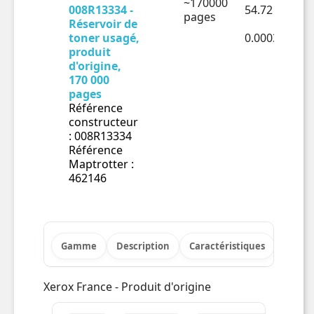
~170000
008R13334 -
54.72 € HT
pages
Réservoir de
toner usagé,
0.00032€ HT
produit
d'origine,
170 000
pages
Référence
constructeur
: 008R13334
Référence
Maptrotter :
462146
Gamme
Description
Caractéristiques
Inform
Xerox France - Produit d'origine