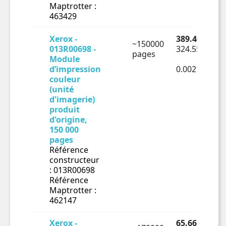
Maptrotter :
463429
Xerox -
389.46 € TTC
~150000
013R00698 -
324.55 € HT
pages
Module
d’impression
0.00216€ HT
couleur
(unité
d'imagerie)
produit
d'origine,
150 000
pages
Référence
constructeur
: 013R00698
Référence
Maptrotter :
462147
Xerox -
65.66 € TTC