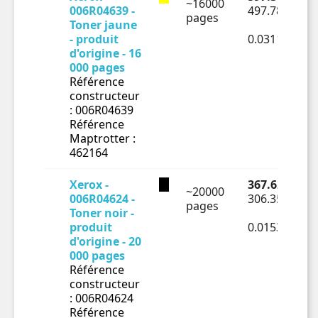
~16000
006R04639 -
497.78 € HT
pages
Toner jaune
- produit
0.03111€ HT
d'origine - 16
000 pages
Référence
constructeur
: 006R04639
Référence
Maptrotter :
462164
Xerox -
367.62 € TTC
~20000
006R04624 -
306.35 € HT
pages
Toner noir -
produit
0.01532€ HT
d'origine - 20
000 pages
Référence
constructeur
: 006R04624
Référence