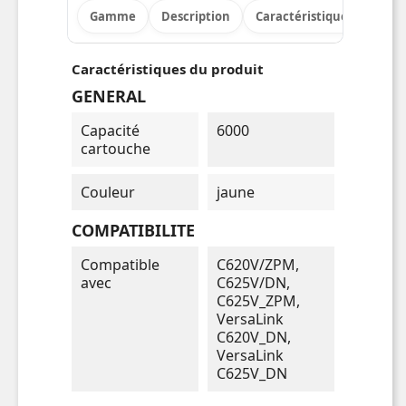
Gamme
Description
Caractéristiques
Info
Caractéristiques du produit
GENERAL
Capacité
6000
cartouche
Couleur
jaune
COMPATIBILITE
Compatible
C620V/ZPM,
avec
C625V/DN,
C625V_ZPM,
VersaLink
C620V_DN,
VersaLink
C625V_DN